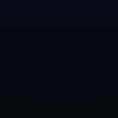
莱比锡在板凳球员的贡献上需进一步加强，这对于他们在欧
冠赛场上长远发展至关重要。
总的来说，这场胜利不仅稳固了皇家马德里在小组中的领先
地位，同时也展示了他们在多年来的**持续竞争力**。通过注
重团队凝聚和战术纪律，皇家马德里继续证明自己是**欧洲
赛场上的一支不可忽视的力量**。在未来的比赛中，他们依
然是任何对手都不敢轻视的一支劲旅。
友情链接：
pg电子网站