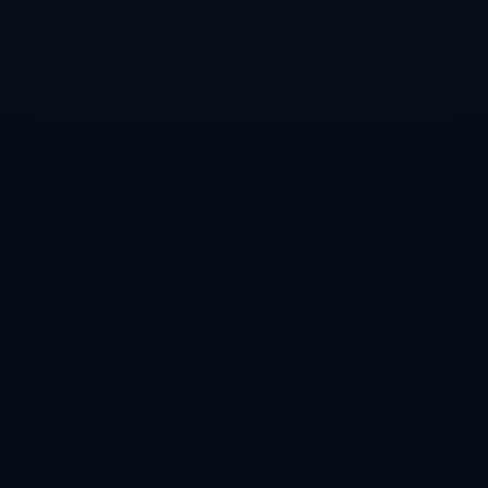
提到未来规划，毕节青少年足球俱乐部负责人表示：“参加‘西
部青训杯’只是我们征程的一部分，*我们更希望小球员们通过
这样的比赛，建立对足球坚定的兴趣和信心，未来有机会登
上更大的舞台实现自我价值*。”
---
### 社会与家庭：筑梦的坚实后盾
**足球梦想的实现不仅来自球场上的训练，也离不开家长们
的支持和社会资源的倾斜。**在毕节市政府的扶持下，当地
青训基地的场地建设、装备支持和经济资助，都为这些孩子
提供了强有力的保障。而家长们的默默付出，也成了孩子们
追逐梦想的基石。
像队员张辉（化名）的父母，虽然家庭经济条件有限，但一
直尽力支持孩子踢球。他们认为，足球让孩子学会了责任和