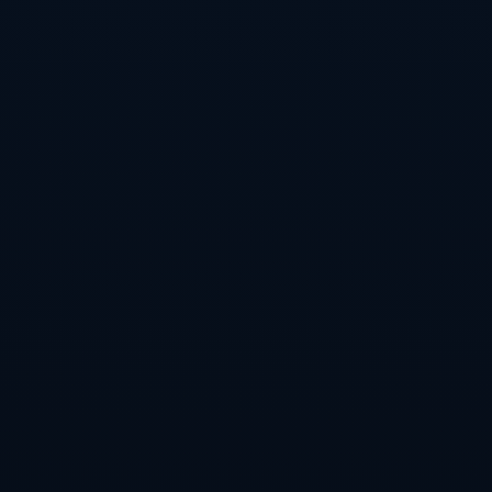
据悉，“西部青训杯”是王明人生中首次亮相大规模赛事，这不
仅是他个人的突破，也是毕节青训的一次实力展示。
---
### 踢出风采：毕节足球的信心与希望
对于这些足球少年来说，*比赛不仅是一次竞技挑战，更是一
场对梦想的宣誓*。随着“西部青训杯”比赛日期的临近，整个
队伍都在***紧张地备战***。通过不断加强体能训练与战术演
练，他们已经做好了迎战来自川渝、云贵等地区强敌的准
备。
值得一提的是，毕节市青训中心还注重孩子们的心理辅导，
通过多种形式增进他们的自信心。教练组通过观看视频和模
拟比赛场景，让队员们熟悉赛场氛围，从而减轻实战中的紧
张心理。