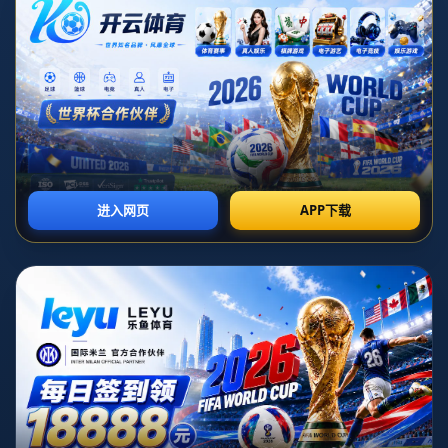
# 毕节足球小将出征，逐梦“西部青训杯”！