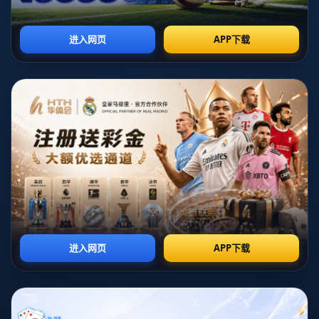
在贵州毕节这片充满希望的土地上，一群充满活力的足球少
年用他们的激情与梦想奏响了一曲逐梦的序曲。今年，他们
将首次踏上全新的舞台，**代表毕节征战“西部青训杯”**！这
是一次难得的机遇，更是一段激情燃烧的旅程。本文将带您
走近这些年轻的足球小将，了解他们如何在绿茵场上书写属
于自己的传奇。
---
### 毕节足球崛起：青训成就未来