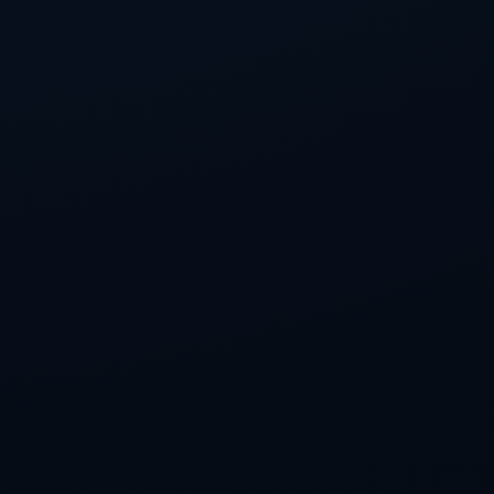
曾在多个赛季中贡献非常亮眼的表现，而如今遭遇短
刻的批评容易让选手陷入自我怀疑，从而进一步影响
重要。
观众，作为职业选手，他们不仅仅是“游戏高手”，