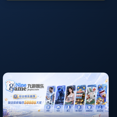
业选手"，而他的队友Bin虽全力吸引火力，但战局
争议，探讨职业选手在团队中承担的角色以及舆论对选
他在关键时刻的决策不够果断，导致团队多次丧失机
有几次失误直接拉低了团队节奏。许多观众认为他的
赛后讨论的核心焦点之一。
举动都关系到团队的输赢。作为团队的打野位，
carry表现*。一旦这种能力无法与赛场需求匹
单带策略和高额输出来吸引对手的注意力*，试图为团
大的效果。甚至可以说，他的个人能力无法弥补团队