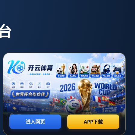
联系热线：010-8088752
联系我们
才是最大战犯。20亮47回复.
pg电子网站
2026-06-18T18:33:21+08:00
众对选手表现的关注逐渐加深，对于一些选手的批
手往往会成为观众和评论区的讨论热点。在最近一