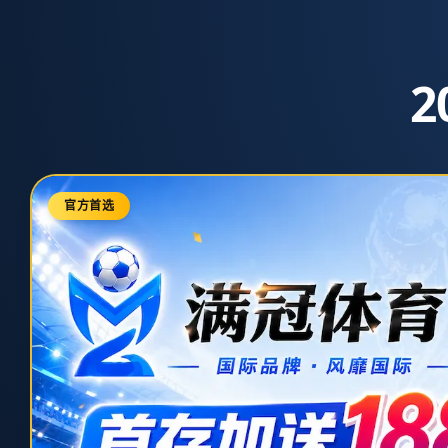
首页
首页
>
新闻中心
新闻中心
公司新闻
**标题
行业资讯
近年来，
评声音也