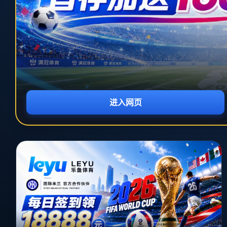
次比赛中
的最终走
手心理的
### *
在最近的
会。尤其
状态已经
尽管电子
*Wei
配，观众
### *
与Wei
队创造更