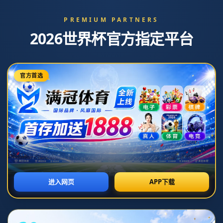
首页
>
新闻中心
新闻中心
公司新闻
行业资讯
范霍伊东克：没人料到费耶诺德能赢，那个白痴特奥
帮了我们.
pg电子网站
2026-06-18T18:33:21+08:00