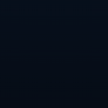
是一场关于毅力与策略的教科书式展示。在面临劣势时，费
耶诺德没有放弃，正如他们的教练所说，这种永不言弃的精
神是他们取得成功的关键。
这场比赛也再次提醒我们，足球场上瞬息万变的局势是如此
不可预测。*无论一个队伍看起来多么强大，错误和机会同时
存在，任何意外的事件都可能改变比赛的结果*。因此，抓住