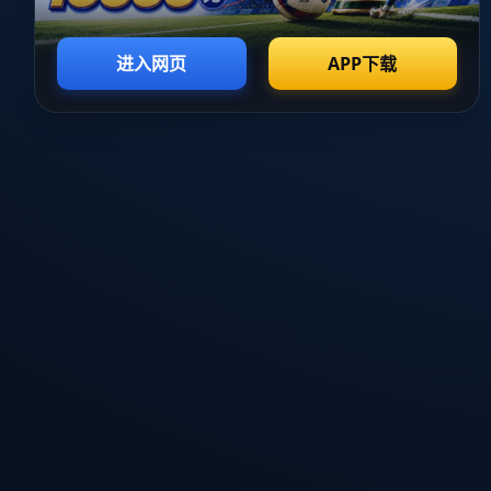
**媒体和
事件发生
权威。而