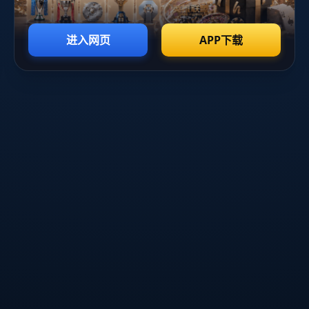
公众的反应**
后，此事迅速成为媒体的头条新闻，球迷的反应更是**两极分化
另一部分则认为他的说法过于极端，没有事实依据，仅是为球队