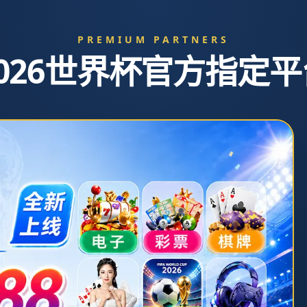
关于我们
产品中心
新闻资讯
凌晨1点！穆帅放狂言，土超豪门反
，穆里尼奥素有“狂人”之称，他独特的执教风格和鲜明的个性
尼奥的一番言论再次引发轩然大波。**凌晨1点**，他似乎不耐