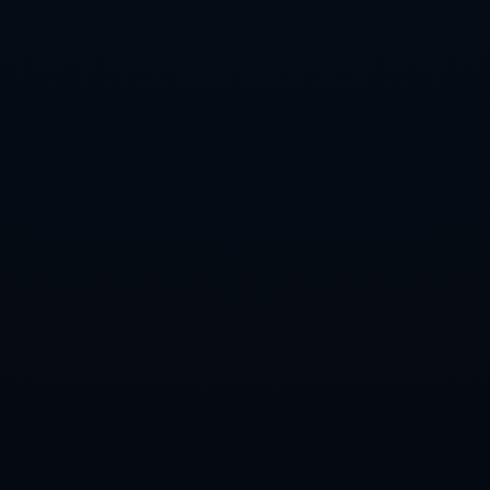
界，**穆里尼奥的言论**无疑为媒体和公众提供了话题，而法
言论战和法律攻防更像是一场无形的较量。无论结果如何，对于