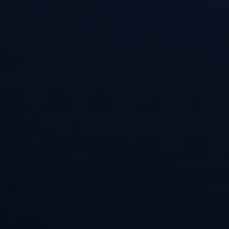
**类似事