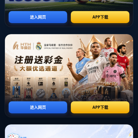
武汉长江自本赛季开始便展现出不俗的实力，他们在防守端
的稳健以及中场的控制力常常令对手难以抵挡。武汉长江队
的**防守策略**在本赛季显得尤为突出，在关键比赛中总能随
机应变，这一点无疑是武汉队得分的重要保障之一。
而另一边的深圳队，则以敏锐的反击能力和多变的进攻套路
而著称。深圳队的**进攻打法**灵活多变，尤其是在面对强敌
时，能够抓住对方的防守漏洞，快速反击得手。这种风格也
为他们赢得了不少比赛的胜利。
**关键球员与战术分析**
在分析这场比赛时，**武汉长江队的核心球员**必须提及。他
们的中场组织者不仅在传球时精准无误，同时也能够在关键
时刻贡献进球，将个人能力与团队合作完美结合。此外，武
汉长江还拥有一批年轻、有潜力的小将，他们的活力为球队
增添了更多变量。