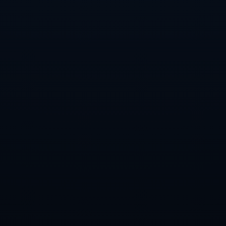
……
这场武汉长江对阵深圳队的比赛注定充满悬念和挑战，每一
个细节的掌控都有可能改变比赛走向，对两队来说都是一次
严峻的考验。无论结果如何，这场比赛的精彩程度必将令球
迷们难以忘怀。