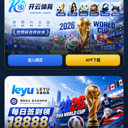
**中超第16轮对战：武汉长江对阵深圳队**
中超联赛是一项充满激烈竞争和无数精彩瞬间的足球赛事。
在**中超第16轮**的焦点对决中，**武汉长江队**将迎战**深
圳队**。这场比赛不仅是两支球队在本赛季激烈拼搏的缩
影，同时也可能对整体联赛排名产生重要影响。
**主题：实力对决与策略碰撞**