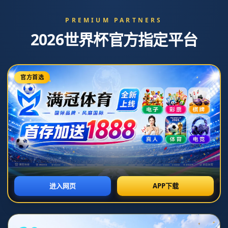
首页
>
新闻中心
新闻中心
公司新闻
行业资讯
中超第16輪武漢長江vs深圳隊.
pg电子网站
2026-06-18T18:33:21+08:00