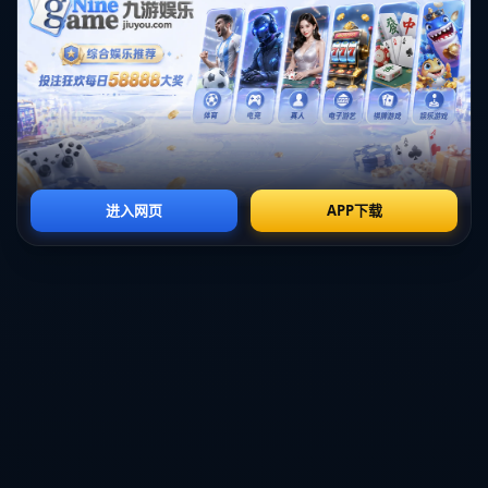
**巴特勒的影响力不仅仅体现在比赛数据上，更表现在他对
比赛节奏的把控和对年轻球员的激励上。**年轻球员们在巴
特勒的带动下，不仅技战术水平稳步提升，更在心理层面展
现出了超越年龄的成熟。这种无形的带动作用，使得球队在
整个系列赛中处于更为有利的位置。
勇士队的胜利同样离不开精准的战术安排和团队合作。教练
组在比赛中根据形势变化灵活调整阵容，使得每一位上场球