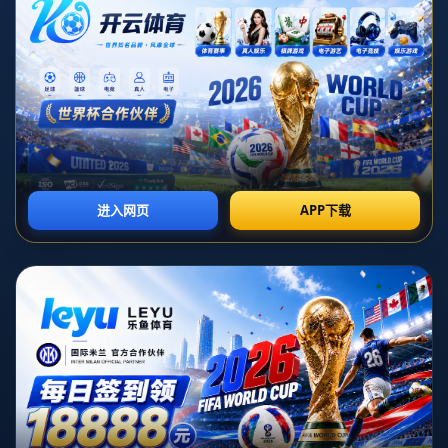
**勇士大胜黄蜂的背后密码：诺克斯的崛起与巴特勒的领袖
魅力**
在NBA赛季如火如荼之际，勇士队凭借一场酣畅淋漓的大胜
令球迷欢欣鼓舞。此次对战黄蜂，勇士展现出了非凡的团队
实力和战术灵活性。勇士的成功不仅在于明星球员的表现，
更在于**板凳球员的出色发挥**和*不可或缺的领袖力量*。