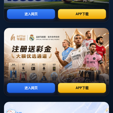
**追求强韧的心态**
在职业足球的赛场上，心理承受能力是球员成功的重要因
素。久保建英以他的**沈著心态**和从容表现赢得广泛赞誉。
面对高强度的比赛压力以及不断变化的外部环境，久保展现
了超越年龄的韧性与智慧。他曾在一次采访中表示：“每場比
賽都是一個新的挑戰，我只專注於當下，沈著面對每一個瞬
間。”这样的心态不仅让他更专注于技战术的发挥，也为他的
个人成长开辟了新的道路。
**闪耀赛场的技术**
技术能力和战略思维是久保建英的两大优势。他娴熟的控球
技术和精准的**传球能力**，让他成为球队进攻体系中的核心
环节。本赛季，多次关键时刻的出色表现，无疑证明了久保
在关键比赛中的影响力。例如，在与某强队的较量中，久保
以一记犀利的直塞球助攻队友破门，将场上局势完全扭转。