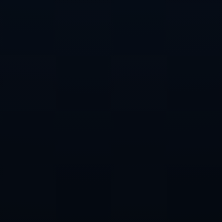
我。相信在未来的舞台上，久保仍将延续他充满活力的表
现，为球迷带来更多惊喜与感动。
久保建英的故事，不仅是一位足球运动员的成长史，更是一
种积极心态与不懈努力的象征。通过本赛季的种种挑战，他
展现出沈著面對一切的决心。这种精神，注定让他在未来的
征途中继续闪耀。