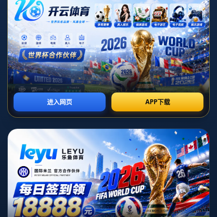
**積極前行！久保建英：本賽季沈著面對自我！**
在足球界中，新星的崛起总是伴随着光辉与挑战。久保建
英，这位来自日本的年轻球员，已经成为聚光灯下的焦点人
物。在这个赛季，他的表现不仅吸引了球迷的目光，也为自
己设定了一个“沈著面對”的主题。本文将深入探讨久保建英在
面對自我和挑战中所展現的堅毅以及他的積極前行之路。