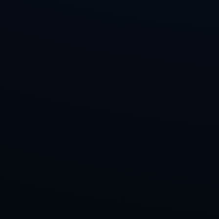
### *
**這份
員，哈維
其次，隨
成功的教
最重要的
建，但如
---
### *
持續到2
返歐洲之
*關鍵詞