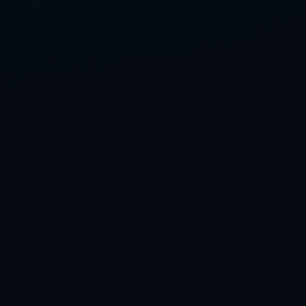
對哈維及其效能的絕對信任。作為一位巴薩的傳奇球
了他能將這份榮耀延續到綠茵場邊。
能吸引各類頂尖球員加盟。例如，根據過去案例，
有大局規劃和穩定基石的球隊。
由於財務狀況波動，巴薩被迫進行了大規模的重
練，對於正在轉型期的巴薩來說不可或缺。
。這不僅是教練與俱樂部之間的合作，更是巴薩重
何打造他心目中的巴薩王朝！
維*