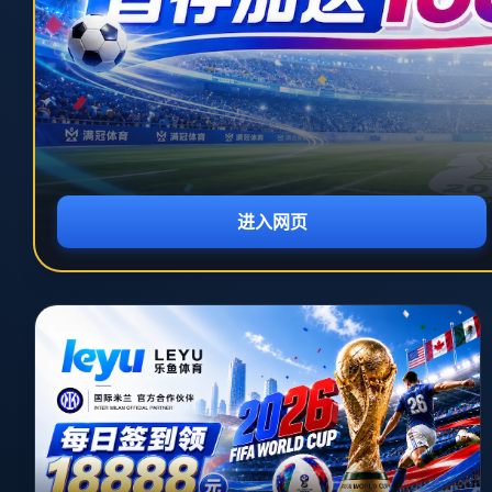
歷史的西
---
### 
自202
子，將自
據最新消
年輕球員
任教練後
### *
**現代
其是像佩
上展現的
利用年輕