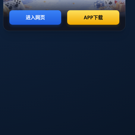
巴黎在中前场虽然有姆巴佩和梅西的组合，但其防