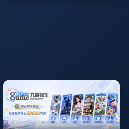
胜负，无平局可能！**
何对手眼中的噩梦。据统计，自2010年以来，拜仁
得注意的是，拜仁在主场对阵像巴黎这样风格激进、
安联球场这样的欧冠主场，场下球迷的不懈助威和场
冠主场表现来看，球队确实鲜少出现**主场平局**
黎，顽强防守求平局可能性似乎都极低。
遗憾败北，但2021年的淘汰赛中，巴黎便在那场
场比赛的背景和情形迥然不同：彼时拜仁多名核心缺