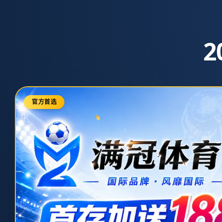
首页
首页
>
新闻中心
新闻中心
公司新闻
**神主
行业资讯
在强强对
即将上演