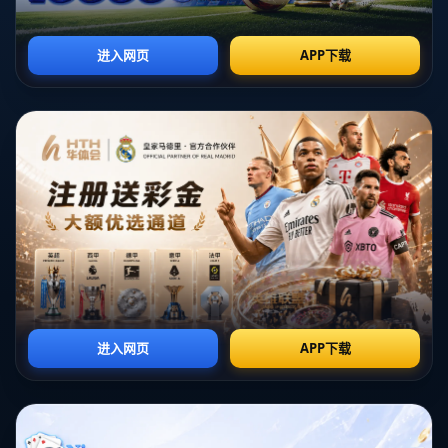
作为世界足球的传奇人物，莱昂内尔·梅西再一次展示了他超
凡的天赋。在与堪萨斯的比赛中，他以一记**惊艳的凌空射
门**点燃了全场观众的激情。这一进球不仅展示了梅西敏锐
的洞察力和高超的控球技术，更证明了他在关键比赛中的大
心脏。相较于普通射门，凌空射门难度更高，需要球员在毫
秒之间做出决策，而梅西此举无疑再次巩固了他作为全球最
佳球员之一的地位。
**苏亚雷斯传射，全能表现**
与梅西同台竞技的苏亚雷斯同样表现出色。这位乌拉圭前锋
在比赛中不仅贡献了精彩的助攻，更亲自打入一球，带领球
队走向胜利。他的全能表现让人不禁联想到他过往在不同俱
乐部的辉煌岁月。苏亚雷斯在比赛中的精湛技术和精准的传