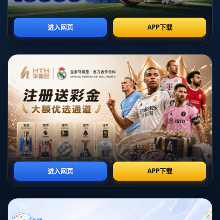
住对手，凭借出色的**身体对抗能力**为自己争取到了足够的
空间。
这样的操作通常需要多个层面的技战术支持，包括身体判
断、控球能力、以及对局势的瞬间解读。而这些，正是“经验
老道”的体现。**苏亚雷斯禁区内倚住防守队员的小角度抽射
**表面看似单纯，实则设计缜密，他利用身体强壮的“屏障”效
应成功干扰了防守者的节奏，为自己赢得必杀机会。
### **小角度射门破门：技术细节与心理博弈的双重呈现**
小角度射门向来被认为是高难度动作，不仅需要精准的脚
法，还要求球员心态极为稳定。在这一进球中，苏亚雷斯以
一种精准到毫米的方式将球射入网窝。回顾当时的技术动
作，不难发现其中包含了如下几个关键点：
1. **站位和目标选择**：禁区内空间狭小，对手的逼抢增加了
难度，但苏亚雷斯在倚靠对方后卫时巧妙调整了自己的重