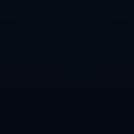
面对防守队员夹击且空间受限，导致射门完全脱靶，浪费了
极佳机会。而苏亚雷斯则反其道而行，在局促区域淡定施展
**精准细腻的控球艺术**，最终稳稳破门。这正是经验累积带
来的差距。
### **足球经验的力量与苏亚雷斯的哲学**
打入禁区，倚住对手，小角度射门——看似简单，但其中折
射出的是**足球经验的无形力量**。对于像苏亚雷斯这样的锋
线球员来说，每一次机会都可能决定比赛的胜负，他多年来
积攒的技战术能力和心理优势在关键时刻总能派上用场。
苏亚雷斯的传奇并不仅仅体现在名下的进球数据上，更体现
在他**对比赛瞬间的精准把握**上。经验的老道，不仅是对身
体能力的灵活运用，更是对心智和判断力的全面体现。这一
球，不仅是比赛亮点，更是足球哲学的一次经典注解。