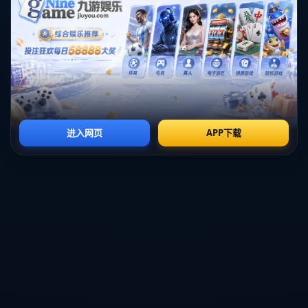
的优先购票权，到俱乐部的最新资讯，拜仁的会员们都能感
受到俱乐部用心带来的优质服务。
全球知名大牌赞助的支持
拜仁慕尼黑之所以能取得如此成就，“**全球知名大牌赞助**”
的支持也功不可没。众多世界级品牌选择与拜仁合作，不仅
因为俱乐部在足球领域中的表现卓越，更因为拜仁所代表的
精神与品牌价值观高度契合。例如，德国知名汽车制造商奥
迪自2002年以来便成为拜仁的主要赞助商之一，双方的合作
涵盖了俱乐部的多个方面，从车辆支持到品牌联合营销，这
些都为拜仁的成功奠定了坚实基础。
技术革新驱动的现代化管理
不仅如此，拜仁还在俱乐部的运营和管理上不断追求技术革
新。**采用最新的科技手段**，例如大数据分析和人工智能技
术，这些都为俱乐部的球队管理、比赛策略制定以及球员训