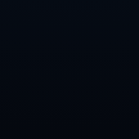
了更清晰的方向。类似的案例不胜枚举，体现了体育博物馆
在培养与激励新一代运动员方面的重要作用。
此次重庆体育博物馆珍贵藏品的加入，不仅丰富了展览内
容，也为我们提供了探讨体育历史与文化的深刻契机。通过
这些藏品，观众能够更直观地感受到运动员的拼搏精神与竞
技荣耀。相信这些珍贵的奥运纪念奖牌与“冠军枪”将继续在历
史长河中熠熠生辉。
友情链接：
pg电子网站