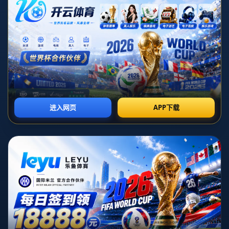
**重庆体育博物馆征集到了珍贵藏品：奥运纪念奖牌与“冠军
枪”的背后故事**
重庆体育博物馆近日迎来了一个激动人心的时刻，征集到了
一批珍贵的体育藏品。这些藏品不仅包含奥运纪念奖牌，还
有被誉为“冠军枪”的体育器械。这些藏品不仅丰富了博物馆的
展览内容，也为体育爱好者和研究者提供了宝贵的实物资
料。通过这些珍稀物品，我们可以一窥背后的辉煌历史与感
人故事。
**主题：体育珍藏品的历史与魅力**
重庆体育博物馆作为西南地区重要的体育文化地标，致力于
保存和弘扬体育精神与历史。这次新征集到的藏品，无疑更
进一步提升了博物馆的整体价值和吸引力。在众多藏品中，*
奥运纪念奖牌*和**“冠军枪”**尤其引人注目。