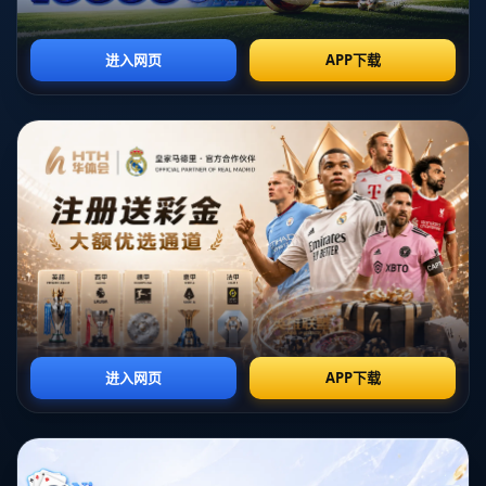
**奥运纪念奖牌：体育荣耀的象征**
奥运纪念奖牌不仅仅是一枚金属，它象征着运动员多年努力
与辉煌成就。每一枚奖牌的背后都蕴含着无数汗水与拼搏。
作为重庆体育博物馆的新成员，这些奖牌有助于激励更多年
轻的运动员追求梦想，感受奥林匹克精神。更为重要的是，
通过这些奖牌，我们能够深入了解历届奥运会的历史和文化
背景。