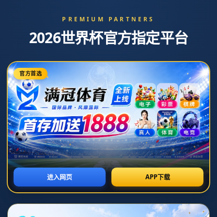
首页
>
新闻中心
新闻中心
公司新闻
行业资讯
中超第18輪廣州城1-0廣州隊 李永佳世界波韋世豪空
門踢飛.
pg电子网站
2026-06-18T18:33:21+08:00