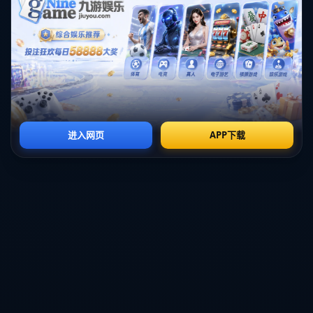
相比之下，另一边的广州队则多少显得有些无奈。尽管他们
在场面上拼尽全力，创造了数次进攻机会，但都未能成功将
其转化为实际比分。尤其是韦世豪在比赛下半场的一次几乎
没有对方干扰的射门机会，竟然在空门前将球踢飞，这无疑
是本场比赛的**关键转折点**之一。这次失误不仅让广州队错
失扳平比分的机会，同时也在心理上对球队造成了很大压
力。
这样的比赛走势往往不乏教练的战术妙计。广州城的主教练
赛前就强调了稳固防线的重要性，并在比赛的下半场调动了
更多防守力量，以应对广州队的强烈反扑。反观广州队，他
们始终没能找到破解对手密集防守的有效方法。这也为其他
球队如何应对广州城这样的强劲对手提供了参考。
此外，这场比赛也让我们看到了球员心理素质在关键时刻的