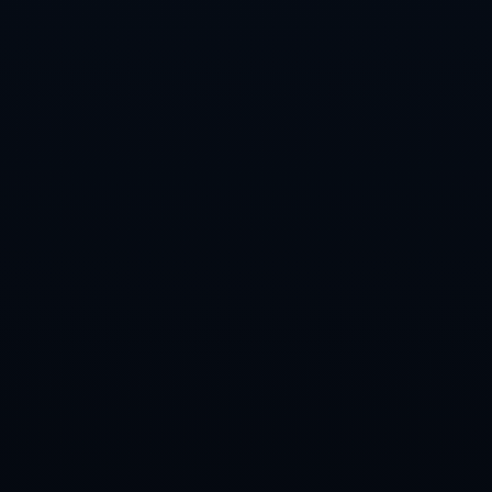
响力显而易见。无论是场上还是场下，他都展示了中卫所需
要的最高标准。他的入选不仅是对他个人职业生涯的肯定，
也是对英超联赛历史贡献的认可。期待在不久的将来，我们
能在名人堂看到费迪南德的身影，他对足球的激情和贡献将
永载史册。
在考量他在英超联赛中的突出表现和长期贡献后，里奥·费迪