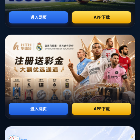
而然地成為報導的焦點。
而阿森納的崛起，則離不開球隊中兩名年輕才俊的快速成
長。*布卡約·萨卡*和*埃米尔·史密斯·羅*在賽場上的活躍表
現，使他們在這次的排行榜中奪得一席之地。他們的成功不
僅體現於個人技術的提升，還在於與隊友的高效配合。阿森
納在歐冠中的不俗表現，這兩名球員功不可沒。他們的能力
和潛力，也為其它年輕球員樹立了榜樣。