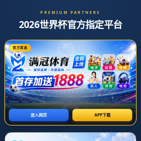
首页
>
新闻中心
新闻中心
公司新闻
行业资讯
歐冠之星榜：哈蘭德領銜槍手2將進前十！胡梅爾斯重
回巔峰領跑後衛！.
pg电子网站
2026-06-18T18:33:21+08:00