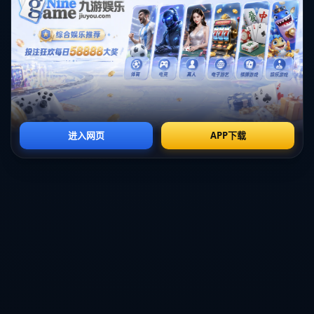
**胡梅爾斯**的名字重回榜單，讓許多球迷感到驚喜。作為一
名經驗豐富的後衛，他以穩健的防守和出色的領導力，幫助