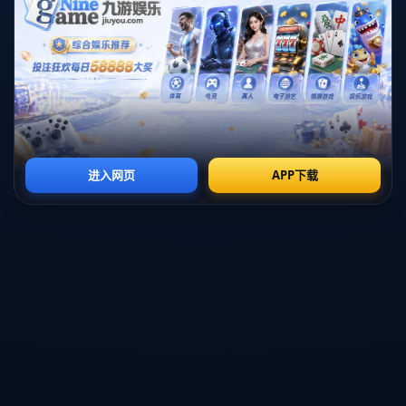
每场比赛都会有高光时刻和瑕疵瞬间，而如何在关键时刻避
免失误，是每支球队需要持续训练和反思的课题。无论是前
锋在射门时的一瞬犹豫，还是后卫的一次不必要的犯规，这
些都可能成为比赛的分水岭。泰山队在比赛中的失误，不仅
暴露了技术上的短板，更显示出心理素质的提升空间。教练
组应该重视心理训练，以增强球员在高压情况下的临场应变
能力。