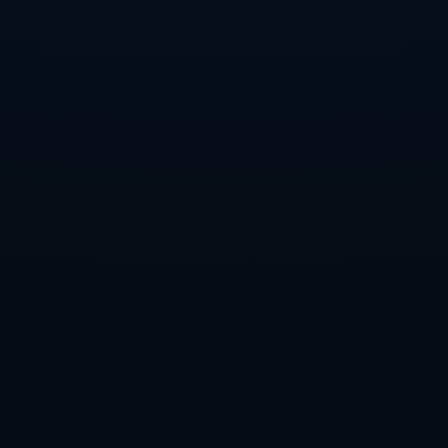
要的考量因素。在比赛过程中，澤卡作为关键球员的上场时
间安排，直接关乎团队的整体表现。泰山队的教练团队深
知，将球员置于最佳状态，才能最大化发挥其作用。为了确
保球员在健康状态下参与比赛，与队医密切沟通显得尤为重
要。
这种做法在NBA球队中同样得到验证。以*金州勇士队*为
例，他们通过严格的体能监控和医疗协商，将球员的状态调
整到最佳，确保了比赛的高效输出。这样的战术安排，不仅
保护了球员，也增强了团队的凝聚力和信任度。
**战术与策略的精妙结合**