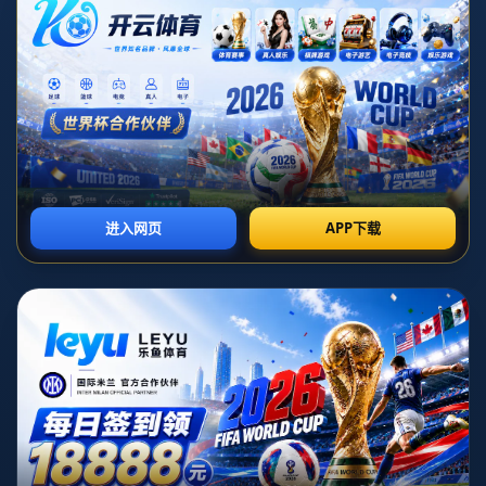
**泰山助教：失误瞬间决定胜负 澤卡上场时间需与队医商量
**
在竞技体育中，比赛胜利往往在毫厘之间，这样的瞬间决策
不仅考验着球员的临场反应，更是对教练团队战术部署的严
峻考验。最近的一场激烈比赛中，泰山队的表现让人印象深
刻，尤其是在**关键失误和球员管理**上的决断，更是让人津
津乐道。