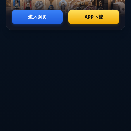
*案例分析：球员转型主帅的成功之路*
足球界不乏球员转型主帅并取得成功的案例，例如**齐达内**和
员时期积累的独特视角和策略。齐达内在**皇马**的成功基于