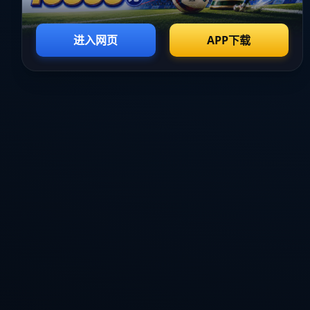
### 
近年来，
为顶级球