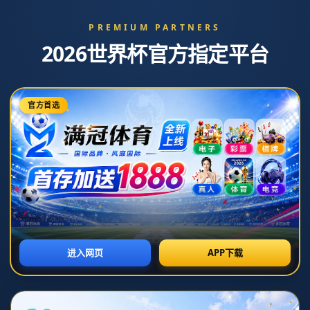
首页
>
新闻中心
新闻中心
公司新闻
行业资讯
【足球】周六010德甲联赛推荐：美因茨VS圣保利.
pg电子网站
2026-06-18T18:33:21+08:00