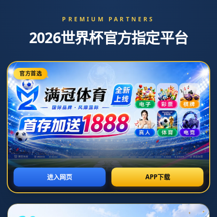
首页
>
新闻中心
新闻中心
公司新闻
行业资讯
收藏！全网最全版“大熊猫体育天团”全家福来了.
pg电子网站
2026-06-18T18:33:21+08:00