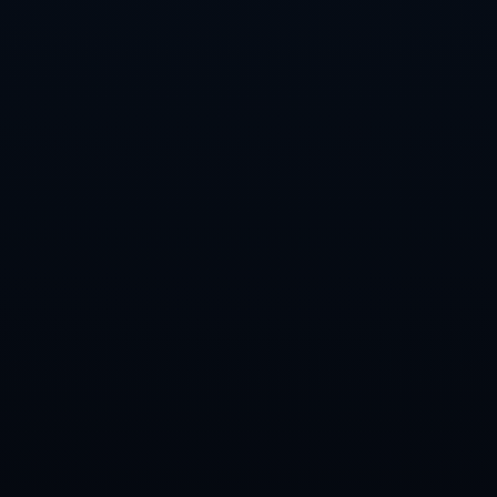
生产品也形成了一套完整的产业链。各类大熊猫主题的体育
用品、纪念品等层出不穷，不仅满足了粉丝们的收藏愿望，
更推动了相关产业经济的发展。这样的经济效益与文化传播
的结合，使“大熊猫体育天团”在全球范围内获得了极高的人气
口碑。
因此，“大熊猫体育天团”已不仅仅是一个简单的概念，而成为
了一种国际化的文化符号。**无论您是体育爱好者、文化传
播者，还是旅游探索者，大熊猫都能为您带来别样的体验。
这种从大自然中走出的古老生物，通过融入现代体育文化，
为更多人传递出和平与友谊的珍贵信息**。让我们共同期
待，大熊猫在未来更多领域的精彩表现！