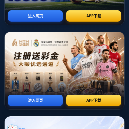
起，提前7轮锁定联赛冠军，最终拿下队史首座英超金杯。这
些令人热血沸腾的高光时刻，也让每次“红蓝大战”成为球迷心
中的盛宴。
---
## 双方赛季表现：**曼城更稳健，利物浦充满变数**
### 曼城：系统稳定，状态无忧
瓜迪奥拉的曼城在本赛季延续了他们一贯的强势表现，球队
核心埃尔林·哈兰德**依旧火力全开**，坐稳射手榜头把交
椅。与此同时，中场指挥官德布劳内的恢复也为球队注入更
强的组织能力。此外，曼城的防守端在迪亚斯和阿坎吉领衔
下稳若磐石，多场零封对手无疑凸显着他们在攻防两端的均
衡实力。
曼城目前以积分榜前列位置稳步前进，每一轮都以极其职业