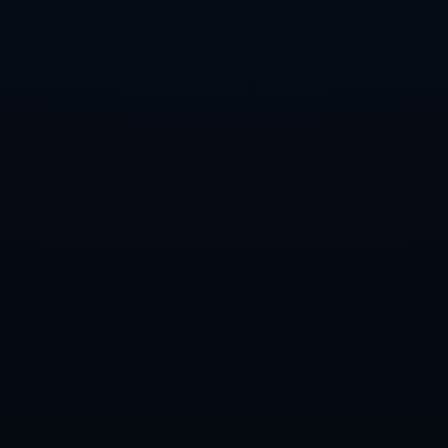
利物浦或许会延续其高位逼抢的传统打法，力图在对方半场
寻找快速反击的机会。而曼城则会更倾向于通过控球寻找空
间，利用边路和中路的小范围配合来瓦解对方防线。**克洛
普能否限制曼城的控球节奏？瓜迪奥拉能否破解利物浦的逼
抢？** 这是本场比赛最大的战术看点。
此外，定位球或许将成为比赛胜负的分水岭。利物浦的跨越
式攻守转换和曼城丰富的战术配合，都可能在这样的关键球
中争取主动权。
---
**总结关键词**：利物浦 vs 曼城、英超第11轮、哈兰德、萨
拉赫、克洛普、瓜迪奥拉、安菲尔德、强强对话