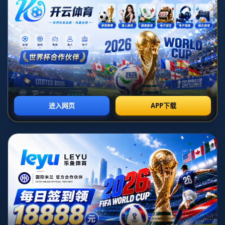
# 英超第11轮焦点战：利物浦 vs 曼城前瞻
英超，这个备受全球关注的顶级联赛，从不缺乏扣人心弦的
对决。而**第11轮的焦点战，利物浦与曼城的正面对决，将
毫无疑问吸引数百万观众的目光**。作为英超的两大豪门，
这场比赛不仅攸关积分榜的走势，更是两支豪门之间战术博
弈和实力展示的舞台。谁将成为最终赢家，无疑值得期待。
## 经典对决的再现
过去几个赛季，利物浦与曼城的交锋堪称英超赛场的经典对
抗。**克洛普的高压逼抢和瓜迪奥拉的控球压制**，已然成为
两队战术风格的鲜明标签。两位世界顶级主帅的较量，既带
来技战术的精彩对决，也让比赛充满不可预测性。
回顾双方的交战历史，那么最激烈的要数2018-19赛季的英
超争冠。当时，曼城以仅差1分的优势险胜利物浦，夺得英超
冠军。利物浦虽心有不甘，却在随后的一个赛季中强势崛