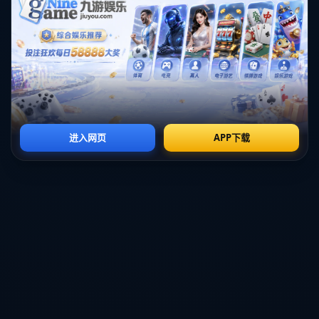
根据赛后数据显示，**莫兰特在第三节时发动了一场个人秀
**，连续得分助攻，为球队重新掌握了场上的主动权。这一
节，他的表现也间接打破了魔术在上半场建立的微弱领先。
而小瓦格纳则在第四节初段，凭借一波连续得分，将比分再
次追回，将比赛悬念保持到了最后一分钟。
***团队协作的重要性***
尽管两名球员的表现都十分亮眼，但球队的胜利绝非单靠明
星球员的发挥。灰熊的成功，得益于全队紧密的协作与不放
弃的精神。在防守端，他们对魔术进行有效的卡位和封堵，
限制了对手的关键得分点。同时，板凳球员的贡献也为灰熊
提供了重要的支持，这一点从全队替补球员的得分贡献中可
见一斑。
***赛事总结与启示***