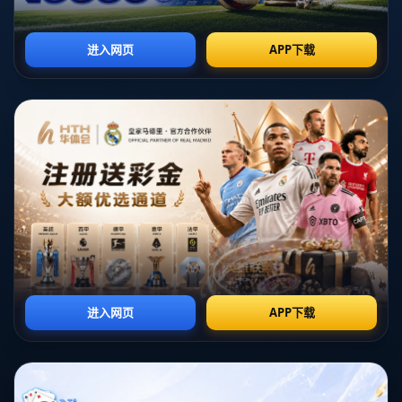
这场比赛的看点之一，**莫过于莫兰特和小瓦格纳之间的直
接较量**。莫兰特，作为灰熊的核心后卫，以其出色的控球
技巧与突破能力闻名，在比赛中不断寻找对方防守的漏洞，
为队友创造机会。而小瓦格纳则展示了他在关键时刻的得分
能力，不仅在内线展现了强硬的对抗，还多次在外线命中关
键投篮。