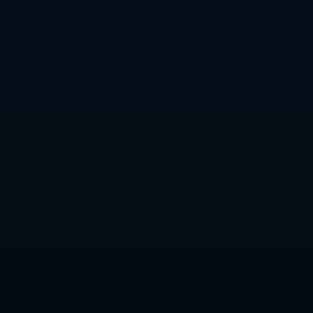
有犹豫，出手线路偏正，被邹敏嘉提前判断成功，后者反击
得手。这一分并不带有任何“好运成分”，却像一面镜子，照出
两人在临门一脚上的心理差异：一个略微求稳，一个敢于出
招。