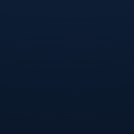
嘉一方，让这场原本略显“一边倒”的走势，逐步回归均衡。