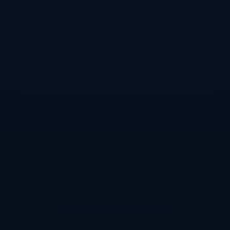
此时的施梵宇，虽然依旧保持着不俗的基本盘，但面对对手
状态回暖、节奏改变，不可避免地出现了一些犹豫。有几次
原本可以选择更稳妥的打法，却在对攻中略显急躁，以至于
在关键分上出现了失误。而更具戏剧性的是，就在他试图再
度用强度和节奏压制时，场上出现了几次极富争议但又完全
合乎规则的“幸运分”：邹敏嘉的回球意外擦边，球速减慢落点
刁钻，令施梵宇无从下手；另一球中，原本要飞出界外的回
球，在空中轻微变线后堪堪压线，“死里逃生”。这些细节也进
一步强化了本场对决的主题——再强的实力，也无法完全掌
控比赛中的所有变量，而运气往往会在不经意间逼迫选手重
新审视自己的心态与策略。