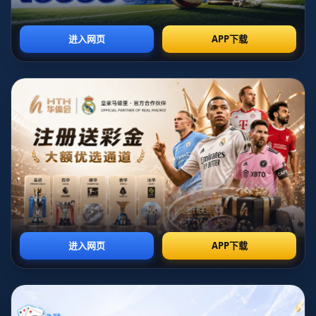
拖入被动。但也正因如此，双方在比赛一开始就形成了鲜明
反差：一个气场外放，一个略显沉稳收缩，一场看似“实力压
制”的比赛，悄然埋下了悬念的种子。