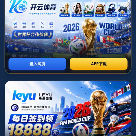
夜色渐深，赛场灯光却愈发耀眼，观众席的喧嚣声一浪高过
一浪。在这场备受关注的对决中，「施梵宇」与「邹敏嘉」
站在场地两端，一个是以硬朗打法和稳定心理著称的新锐悍
将，一个是以灵动走位和临场爆发力闻名的实力派选手。比
赛尚未开始，关于“实力与运气到底孰重”的争论，已经在看台
上、社交平台上被反复提及。而这场对决注定会成为最直观
的答案——这不仅是一场技术层面的较量，更是一场心态、
运气与临场应变交织的戏剧。
从开局阶段看，施梵宇的“硬实力”展现得淋漓尽致。他的基础
动作扎实，节奏掌控力极强，每一次出手都带着明显的力量
优势与自信，进攻路线清晰、判断果断，完全不像是在“试
探”，更像是从第一分起就锁定目标，誓要压制对手。反观邹
敏嘉，开场显得略微拘谨，在节奏上稍稍慢了半拍，几个本
应把握住的机会点没能及时上手，让人一度担心他会被局势