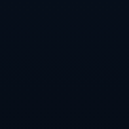
但将比赛的转折只归因于“运气”显然过于简单。邹敏嘉在咬住
比分的那一段时间，不仅依靠幸运球起势，更依靠的是自己
在技战术层面上的毅然改变。他开始更频繁地针对施梵宇的
防守盲区，通过线路变化调动对手，让施梵宇无法再像开局
那样“站稳了打”，不得不参与更多跑动与防守。这种调动不仅
消耗了对手的体能，更在无形中打乱了对方的心理预期。你
可以说他有运气加持，但更应该看到，他是在不断通过努
力，把那些稍纵即逝的“运气之门”一点点推开。
进入尾声阶段，比分依旧紧咬，每一分都牵动着现场观众的
神经。施梵宇凭借其过硬的基本功，没有出现彻底崩盘的局
面，依然能够在高压之下打出质量极高的回合，几次正面强
攻重燃希望。而邹敏嘉则像走钢丝般，小心翼翼地在高冒险
与高收益之间寻找平衡。令人印象深刻的是，在一个极为关
键的回合中，施梵宇原本占据绝对主动，却在最后一击时略