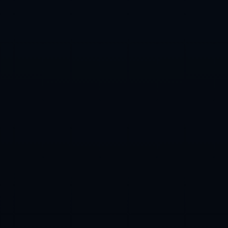
中。这场比赛让人再次意识到：在竞技体育中，实力永远是
前提，是你站上舞台的门票；而运气，则是那只看不见的
手，时而推动你前行，时而将你拉回现实。
从更宏观的视角看，「施梵宇」对决「邹敏嘉」的意义远不
止一场胜负那么简单。它像是一堂立体的体育课，告诉人
们：再严密的准备也无法覆盖所有变量，再强大的实力也无
法保证每次都站在命运的一侧。运气从来都不是凭空而来的
“眷顾”，而是在你不断坚持、不断调整、不断尝试之后，才愿
意偶尔停在你肩上的那只鸟。施梵宇的稳定与强硬，证明了
扎实功底的重要性；邹敏嘉的逆转与“好运”，则证明了面对逆
境时不放弃选择与改变的价值。正因为如此，这场对决才显
得如此完整——它不仅给出了一个结果，更用实际过程回答
了一个长期存在的问题：在竞技场上，实力与运气同样重
要，而真正顶尖的选手，永远在用实力去接住运气，亦在用