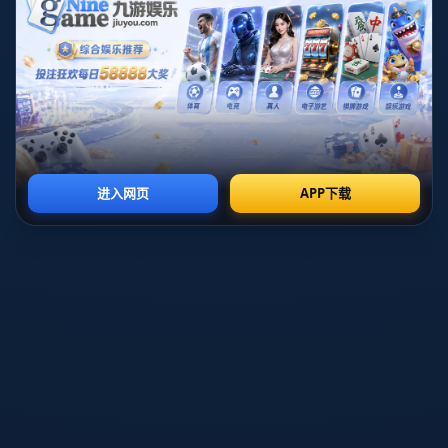
映了市场对比赛的整体预期 而不仅是庄家的“单方面定价”。
例如 某场小组赛中 世界冠军热门对阵首次晋级的弱旅 初盘
让球可能是球半到两球 若随着开赛临近 强队伤病或轮换信息
披露 盘口从让两球降到让球半 但上盘水位仍持续走低 这往
往意味着市场仍然倾向强队 只是庄家根据风险做了微调。高
手不会简单理解为“降盘就是不看好” 而是会结合双方战意 阵
容和赛程密度综合判断 是否仍有投注价值。 关键在于 不要
只盯着球队名气和媒体声音 而是要学会从盘口变化中读出信
息 把盘口当作动态的市场情绪指标。