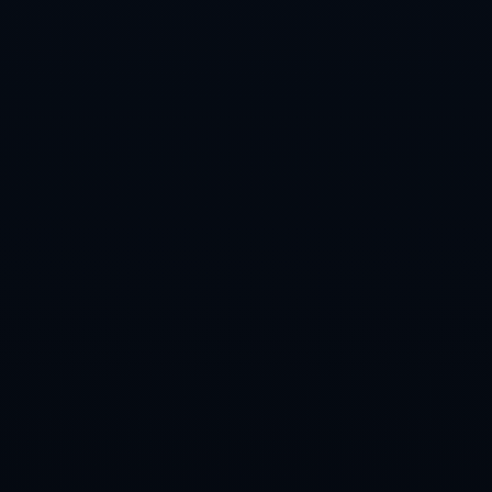
六 善用串关但清楚风险边界 世界杯买球中 串关玩法因为回
报高而极具诱惑 很多玩家喜欢把三四场强队放在一起 期待一
夜暴富。高手也会使用串关 但他们清楚每多串一场 风险就呈
倍数增加 通常只会选择 两到三场 且要求每一场都具备独立
价值 而不是只看上去“稳”。 例如 一场强队胜 一场中规中矩的
大球 两场组合成二串一 回报适中 风险可控 如果强行加入一
场冷门博高赔 虽然看似收益更诱人 实际上却在放大整体失败
概率。 因此高手会把串关视作在自己深度研究基础上的“增益
工具” 而不是翻本神器 更不会用高倍串关去孤注一掷。
七 把世界杯当成长期修行而不是短期赌局 再精明的高手也不
可能场场命中 世界杯比赛中冷门频出 这是赛事本身的魅力
也是任何模型都无法完全规避的风险。区别在于 新手只盯着
一两天的输赢 而高手更在意整个世界杯周期的整体收益曲