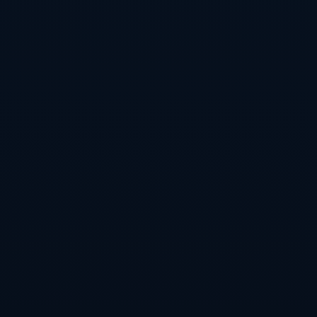
通过下一场“梭哈翻本”。 高手的一大特征是能在情绪波动时
保持冷静 不在愤怒或兴奋状态下做决定。他们会在开赛前就
列好当天重点关注的几场比赛 明确写下投注理由 只要临场没
有重大信息变化 就按计划执行 而不是临时看到朋友圈晒单或
主播推荐就跟风加单。 例如 某天只选三场有充分研究的比赛
即使中间场次出现爆冷 导致临时亏损 也不会临时增加第四第
五场去博回本 只是按原计划收尾 这样能有效避免“小输变大
亏”。 世界杯赛程密集 每晚多场对决 越是比赛多的时候 越要
学会少投 集中火力在真正有把握的场次 而不是被动接收信息
四处出击。