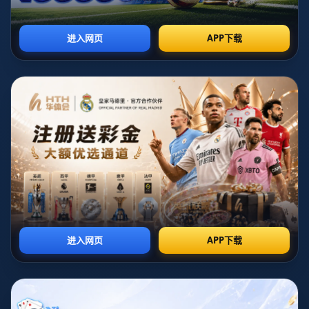
一 深刻理解盘口而不是只看比分 很多刚接触世界杯买球的玩
家习惯盯着双方名气 比如看到强队就下重注 但高手更在意的
是盘口和水位的变化。常见的让球盘 欧赔和大小球盘其实反