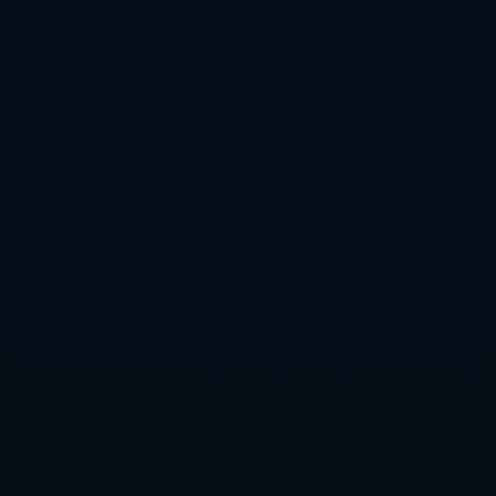
队对于穆谢奎的重要定位：不仅是一名得分利器，更是一名
场上的导师。这种赛场内外的影响力，是其他新晋球员无法
替代的。
关键词“**大连鲲城队**”、“**穆谢奎加盟**”、“**经验丰富**”等
在本文中合理融入，体现出**内容的自然性**和**逻辑的连贯
性**，避免了任何冗余铺陈。
通过此次签约，**大连鲲城队**希望能在未来的比赛中更好地