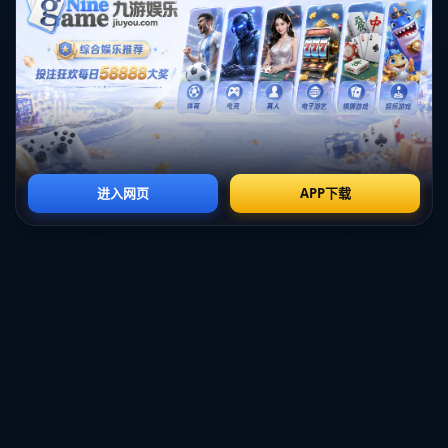
而，罗纳尔多的到来，帮助尤文图斯不仅继续保持联赛霸主
地位，还增强了球队在欧洲足坛的影响力。穆谢奎的加盟，
或许正是另一种合适的尝试，通过签下经验丰富的球员，增
强球队的整体实力，进而实现长远的发展目标。
大连鲲城队主教练在接受采访时表示，他们期待穆谢奎能够
在传授年轻球员技战术方面发挥引导作用。这也反映出了球