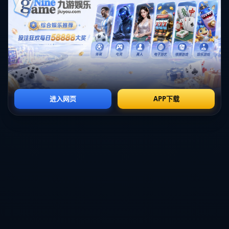
国队这样强大的对手时，卡梅洛能够在关键时刻站出来，用
两个致命进球证明了自己的实力。**这不仅仅是运气的体
现，更是长期训练与实战经验积累的结果**。
卡梅洛的比赛风格可以用“全面”来形容，他在场上的多面性让
人印象深刻。无论是边路突破、精准传球还是门前的射门把
握，每一项技能都让他在决赛中表现得游刃有余。这位年轻
球员正在逐渐成长为西班牙足球的新领袖，也让人对他未来
的职业生涯充满期待。
### **战术与团队配合的致胜关键**
西班牙能够战胜法国夺得金牌，除了个人英雄的挺身而出，
团队战术的成功布置不容忽视。在比赛中，西班牙充分发挥
了控球能力强的技战术优势，通过中场的精密组织，使得法
国队难以持续发动威胁性进攻。特别是在防守反击中，**西