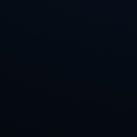
过这种方
**案例
为了更好
酿更多鼓
和高评分
**结论**
在外卖这
环境。通
向。沟通