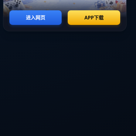
我们就来探讨一个鲜为人知的现象：外卖小哥送餐超
们越来越意识到沟通的重要性。外卖小哥超时的案例
平台对小哥进行了奖励，以鼓励良好的服务态度和
了小哥当时面临的困难，例如交通拥堵或者天气恶
于苛求，不如多一份理解，顾客的宽容在无形中成为
一种宣扬。平台希望强调积极的服务态度和有效沟
小哥在顾客遇到问题时能够自如沟通，化解矛盾。通