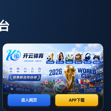
联系热线：010-8088752
联系我们
台奖励 原来…….
pg电子网站
2026-06-18T18:33:21+08:00