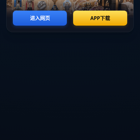
跑。而当超时不可避免时，外卖小哥该如何面对呢？**今天，
钟，顾客并未给差评，反而平台给予了奖励，究竟是为何呢？**
主题：客户理解与平台激励**
背后的核心在于“理解与沟通”。在这样一个快节奏的时代，人
并没有因为等待时间而给出消极的反馈。这样的结果也促使外卖
。
理解与包容**
位顾客表现出了极大的理解和包容。这种情况下，顾客也许了解
换位思考不仅减少了矛盾，还提升了整体服务体验。**与其过
行业的助力。**
的奖励与激励机制**
能够及时给予奖励，与其说是奖励小哥，不如说是对企业文化的
性。例如，一些平台已开始推广“温情配送”的概念，鼓励外卖