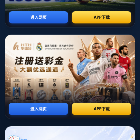
知。控卫这一角色通常被认为是球队“大脑”，需要更多关注组
织、防守和串联进攻，然而，*拉梅洛却正在打破这一固有框
架。*他频繁的出手背后，不单是为球队得分，还肩负起了
“用个人进攻能力撕裂对方防线”的重担。
更令人震撼的是，**拉梅洛这一数据自2000年以来仅次于科
比2005-06赛季的场均27.2次出手。**那是科比巅峰时期，也
是他充分展示个人攻击力的典型赛季——这一年，他场均轰
下35.4分，甚至单场81分的神迹也诞生于此。从这个意义上
说，拉梅洛在某种程度上成为了现代篮球对超级得分手的全
新诠释。他不但传承了巨星们的“得分至上”理念，还结合了
21世纪后进攻端的空间拉伸与快节奏打法。
### **比较：拉梅洛为何不同于05-06赛季的科比？**
尽管出手次数数字接近，但我们必须认识到，两者的背景截
然不同。科比2005-06赛季**是单核带队**，湖人队当时缺乏