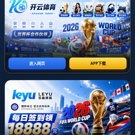
**夏普36+8普尔24分 小西蒙斯16+5开拓者胜奇才**
在最新一场NBA比赛中，波特兰开拓者凭借出色的团队表现
击败了华盛顿奇才。**夏普（Shaedon Sharp）**砍下36分和
8个篮板，这是他本赛季最为惊艳的一场比赛。他在球场上的
统治力无疑是球队取胜的关键。**普尔（Jordan Poole）**也
展现了他高效得分的能力，贡献了24分。另一方面，小西蒙
斯（Anfernee Simons）有着稳定的表现，砍下16分并送出5
次助攻，为球队的胜利做出了重要贡献。
### 夏普的统治力
**夏普**在这场比赛中展现了他惊人的进攻能力和篮板球控制
能力。他全场拿下36分，成为全队得分王，并抢下8个篮
板，无论是在进攻端还是防守端，他都表现得十分出色。夏
普的**全面表现**不仅让球迷们大饱眼福，还为球队提供了强