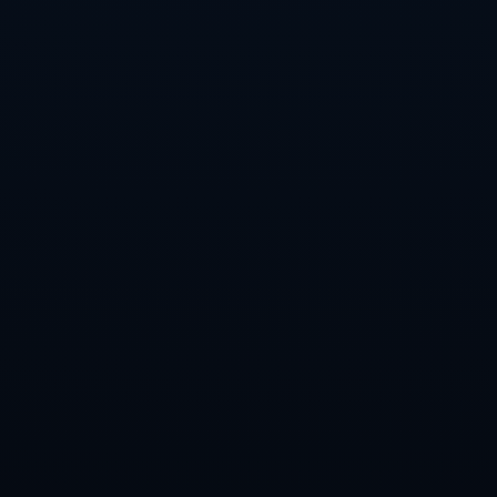
反观华盛顿奇才，他们在这场比赛中显得略有被动。虽然有
部分球员也有不错的个人表现，但球队整体配合略显不足，
导致在面对开拓者持续的进攻压力时，难以招架。对于奇才
来说，如何提升团队协作和战术执行将是未来需要重点解决
的问题。
### 结语
这场比赛无疑让我们看到了**夏普、普尔和小西蒙斯**等年轻
球员的潜力和团队协作的重要性。开拓者用实际表现证明，
只要**团队紧密合作**，每个球员都发挥出自己的优势，胜利
是必然的结果。对于奇才而言，比赛的失利则是一个需要认
真反思的契机，以便未来在比赛中取得更好的成绩。
总的来说，这场比赛中，开拓者以**夏普的全面发力**、**普