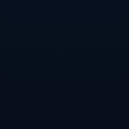
**。作为前曼联和阿森纳的球员，范佩西不仅在场上技术出
众，更是凭借一己之力多次改变比赛走向。拉什福德如今的
表现，可以看作是对范佩西时代的致敬，又同时标志着他个
人职业生涯的一个新高峰。
实际上，Manchester United vs Arsenal的历史对抗中，许多
球员的表现都被载入史册。这不仅是因为两队实力接近，竞