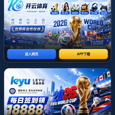
**拉什福德突破历史，再次对阵阿森纳进球**，这使他成为继
范佩西后，第二个在连续三场比赛中对阿森纳都有进球的球
员。这一壮举不仅展现了他的个人实力，更加深了曼联与阿
森纳之间的经典对决魅力。本文将深入探讨拉什福德为何能
在如此重要的比赛中表现出色。