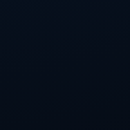
展现了顽强的防守韧性，尤其是门将一度连续扑
出疲态，最终未能顶住上海海港强大的攻势。
守问题依然是短板。如果想要在接下来的比赛中提