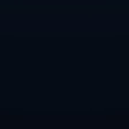
胜利，上海海港继续坚定地领跑中超积分榜。无论是奥斯卡、吕
力和出色的配合能力。而这一切，正是上海海港本赛季能够稳步
比赛再次验证了一个关键点：当一支球队拥有明确的战术思路、
可撼动。**而吕文君的致胜一击，则为这三点做了最好的补充说