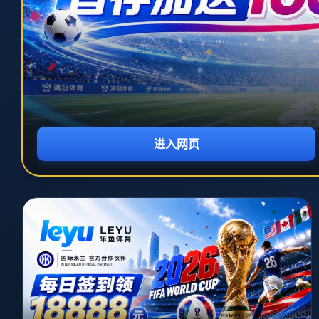
界波进球
---
### 
作为上海
威胁的前
僵局，也
吕文君本
制对方防
---