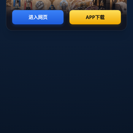
*奥斯卡世界波被吹，多重反转引争议**
中，巴西球星奥斯卡一度用一记技惊四座的远射攻破对方球门，