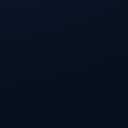
罚引发了场边教练组与球迷们的不满，但奥斯卡并未
**
在防守端也表现得兢兢业业。而那粒被吹掉的世界
本场比赛的第一功臣。