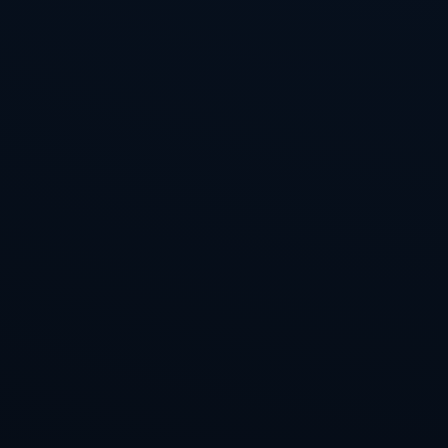
---
### *
尽管终场
救，为球
这一点也
升竞争力
---
### *