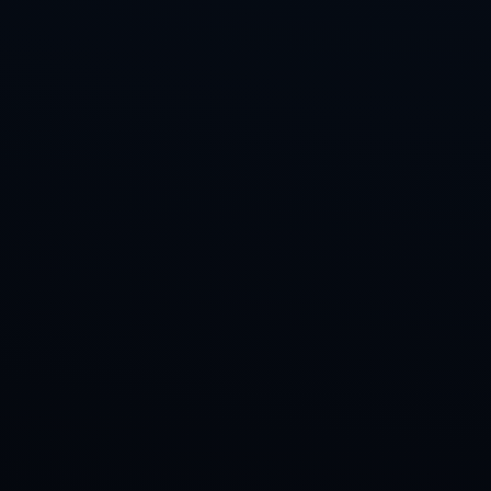
---
中超联赛
句简概之
友情链接：
pg电子网站