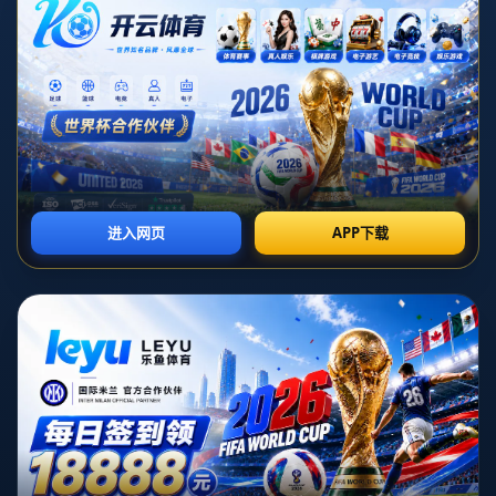
**林加德與C罗师徒二人同场进球**的标题不禁让人产生浓厚
的兴趣，为何林加德被称作C罗的“师傅”？这其中的故事与背
景，既幽默又有深意，为我们揭示出这段足球场上的奇妙关
系。
在谈论“**林加德为何是C罗的师傅**”之前，我们首先要明确
一个背景：这个说法起源于网络上的一种调侃。尽管林加德
的职业成就在某种程度上不及C罗，但这并不妨碍球迷们用
一种幽默的方式，来象征他在特定比赛中的表现——尤其是
在与C罗同场进球以后。
**C罗(Cristiano Ronaldo)**，这位被广泛认为是世界最佳球
员之一的葡萄牙巨星，在其漫长而辉煌的职业生涯中，曾效
力于曼联、皇家马德里、尤文图斯等顶级俱乐部。而在他重
返老特拉福德的过程中，正好与当时也在曼联的林加德成为