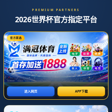
首页
>
新闻中心
新闻中心
公司新闻
行业资讯
林加德與C羅師徒二人同場進球 林加德為什麼是C羅
師傅？.
pg电子网站
2026-06-18T18:33:21+08:00