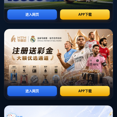
现代足球的技术侦查已经高度发达，假摔骗取点球的行为很
容易被裁判识破。**久保建英多次试图通过假摔获得点球，
但是都没有成功。**在与皇马对抗期间，久保的这一行为不
仅没有获得裁判的同情，反而让他背上了一张黄牌。这不仅
断送了球队宝贵的进攻机会，还可能让他日后在场上更容易
受到裁判的严密关注。
### 多次丢失球权的困境
在球队的进攻和防守环节中，球员稳定的控球能力至关重
要。**久保建英在比赛中29次丢失球权**，这在高水平竞技中
几乎是致命的。观察他的比赛录像，我们不难发现他的问题
所在：一方面，他经常在面对对手压力时选择个人突破而非
传球；另一方面，在接球、带球上的不稳定也让他更容易被
对方球员截断。
### 诺坎普的旧伤与战术不适应