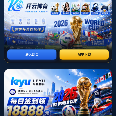
【前言】在近几场比赛中，日本球员久保建英这位备受瞩目
的800万欧元（约4000万元人民币）巨星，接连出现让人意
想不到的失误。**在对阵重伤恢复期的皇马中场时，久保建
英不仅多次试图通过假摔骗取点球未果，且在比赛中频频丢
失球权，让球迷大失所望。**本文将深入分析这一现象背后
的原因，并探讨久保建英在未来比赛中需要改进的地方。
### 久保建英的危机
作为一位20岁出头的年轻球员，久保建英一直备受期待。他
一度被誉为“日本足球的未来”，并且以其快速灵活的脚法征服
了欧洲多家俱乐部。然而，最近几场比赛中，这位年轻巨星
似乎迷失了方向。在对阵皇马的关键比赛中，久保建英的29
次丢失球权显得尤为显眼。
### **骗取点球的策略被识破**