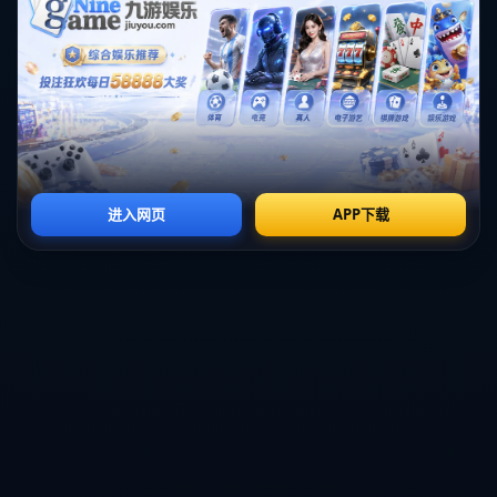
追溯久保建英的职业生涯，可以发现他曾在诺坎普经历过一
段艰难的时光，这段经历对他的心态产生了深远影响。此
外，从皇马租借到现东家后，久保在新的战术体系中还未能
完全适应，这也成为他表现不佳的原因之一。重伤复出的皇
马中场更是给他带来了巨大的防守压力。
### **如何走出迷失**
面对多方压力，久保建英需要从多个方面进行提升。首先，
他需要提高自己的心态管理能力，摆脱焦躁心理；其次，他
需要改善自己的战术素养和配合意识，学会在对方包夹时寻
求队友支持；最后，加强基本功的训练，特别是在控球和传
球上的稳定性，这对他的职业生涯至关重要。