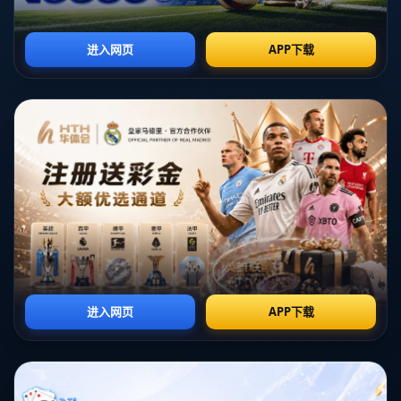
关。
**主题：教练更迭与球队绩效的关系**
在竞技体育中，球队的绩效表现与教练的战略指导密不可
分。帕克自上任布鲁日以来，仅有12场比赛的经验。然而，
结果不尽如人意，尤其是在欧冠这种重量级赛事中，成绩的
重要性被无限放大。
**帕克时代的挑战与机遇**
帕克在执教布鲁日期间，面临了内部重组和阵容调整等多重
挑战。虽然他带来了新的战术理念，但短时间内难以落实。
这种情况下，球队在赛场上的表现波动加剧。布鲁日在欧冠
比赛中的表现不佳，也反映了球队在关键比赛中缺乏韧性和
稳定性，这无疑增加了帕克的压力。在如此高强度的比赛环
境中，球队无法及时调整状态，无疑让管理层对教练团队问