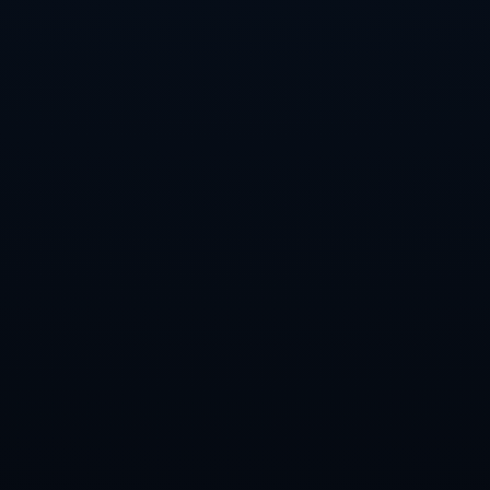
当今职业俱乐部越来越像是高效运转的企业组织，**管理层
和股东要求即时回报**。在这种环境下，教练如同项目经
理，被赋予的目标不仅是胜利，还有品牌价值和赛事奖金。
不过，当竞技成绩不能满足预期时，管理层往往以更换教练
作为快速解决问题的方法。
**总结**
布鲁日此次主帅更迭，为足球管理提供了一个鲜明的案例。
在赛场上，尤其是在国际大赛如欧洲冠军联赛中，**成绩压
力极易将教练职位推向风口浪尖**。对于球队和新教练来
说，如何在短时间内达到理想状态、实现球队复兴，依然是
一大挑战。在这样一个竞争残酷的竞技场，胜负瞬息万变，
而每一个决定都有可能改变整个季节的命运。