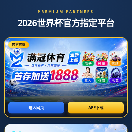
首页
>
新闻中心
新闻中心
公司新闻
行业资讯
歐冠慘敗出局 布魯日官宣解雇主帥！帕克僅執教12場
下課！.
pg电子网站
2026-06-18T18:33:21+08:00