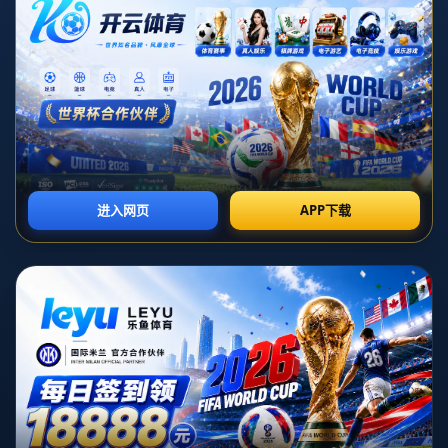
**歐冠慘敗出局 布魯日官宣解雇主帥！帕克僅執教12場下
課！**
在全球最受关注的足球赛事之一——欧洲冠军联赛中，布鲁
日俱乐部未能达到预期的表现。这次“**歐冠慘敗**”不仅让球
迷失望，也成为了主帅帕克失去帅位的导火索。这一事件再
次提醒我们，在职业足球中，胜败与人事变动往往息息相