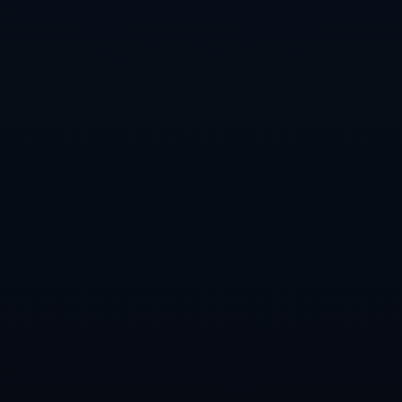
### **大场面球星决定成败**
这场比赛，姆巴佩、梅西、穆夏拉、穆勒和格纳布里等人的
表现将无比关键，尤其是姆巴佩与梅西的进攻搭档，自然会
对拜仁的后防线制造巨大压力。然而，也必须看到，*拜仁依