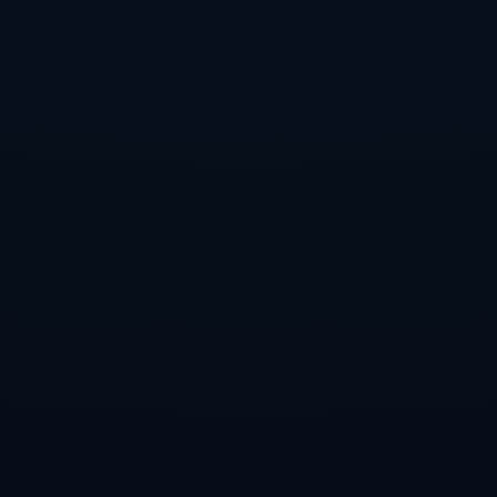
赛中拉开大比分差距，从而直接分出胜负。
---