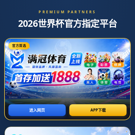
首页
>
新闻中心
新闻中心
公司新闻
行业资讯
神主场或助拜仁力克巴黎 1数据示本场无平局？.
pg电子网站
2026-06-18T18:33:21+08:00