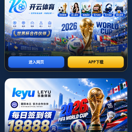
**神主场或助拜仁力克巴黎，1数据示本场无平局？真相耐人
寻味！**
在强强对话中，总有一些隐秘的因子决定胜负。本赛季欧冠
淘汰赛重头戏——拜仁慕尼黑对阵巴黎圣日耳曼的第二回合
比赛即将上演。作为两支顶尖欧陆豪门，双方聚焦了无数球
迷的视线。然而，有一种“神主场”魔咒似乎暗示，拜仁将在主
场力克巴黎。而更耐人寻味的是，赛事数据表明，这场豪门
对决极有可能**分出胜负，无平局可能！**
---
### **拜仁的“神主场”：数据支持下的心理优势**
主场作战一直是拜仁的底气之一。有着“魔鬼主场”之称的安联
球场，是任何对手眼中的噩梦。据统计，自2010年以来，拜
仁在欧冠主场胜率高达近80%，其中不乏对阵同样顶级的豪
门球队。而值得注意的是，拜仁在主场对阵像巴黎这样风格