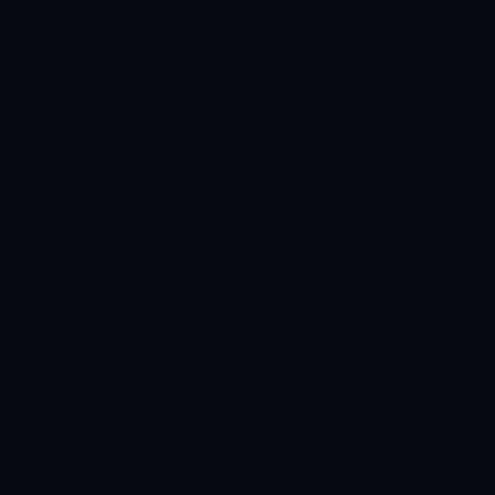
赖团队的运转能力*，尤其是中场领袖基米希的核心沟通作
用。他的表现将决定拜仁是否能够掌控比赛节奏。
此外，门将方面的对决同样值得关注。尽管拜仁老门神诺伊
尔因伤缺席，但替补门将索默多次在德甲和欧冠中展现了顶
级水准，表现令人放心。而巴黎方面，唐纳鲁马的稳定性近
期遭到一些质疑，其临场心理素质可能将成为比赛中的漏
洞。
---
总的来说，*“神主场”和无平局战绩数据综合体现了拜仁的优
势特质*。球迷们可以期待这是一场绝对令人热血沸腾的对
决，没有平淡，没有妥协，只有胜者才能真正站上赛场之
巅！