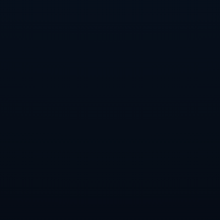
总之，**皮西利与罗马的再续前缘**不仅仅是一个体育故事，
更是关乎信任、情感和共同目标的完美诠释。在未来的日子
里，皮西利和他心爱的罗马队都将在绿茵场上继续书写属于
他们的辉煌篇章。