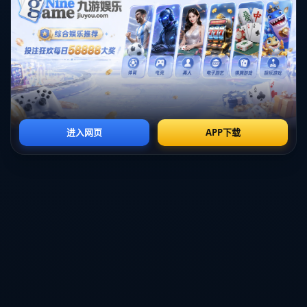
升比赛的观赏性，还能吸引更多的商业赞助和球迷关注。分
析表明，在他首次加盟后的两年内，罗马在社交媒体上获得
的关注度增长了35%，而球迷的参与度和购买力更因此得到
显著提升。
通过对比其他效力于意甲的顶级球员，可以看出，**球员与
俱乐部长久合作的关系**往往能带来意想不到的增值效果。
比如，尤文图斯的迪巴拉，也以其对球队的忠诚和贡献成为
球队不可或缺的一部分。他的续约不仅加强了球队的整体实
力，也为俱乐部开发新的市场空间提供了契机。
对于球迷而言，**皮西利续约的意义**不仅仅是场上表现的保
障，更是情感上的持续连接。他象征着罗马的坚韧精神，每
场比赛都成为球迷与球队共同欢庆的节日。在他的带领下，
罗马无论遇到怎样的挑战，都能够屹立不倒，续写意甲赛场
上的传奇。