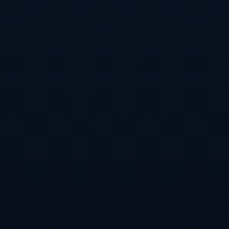
顶级舞台绽放的准备。
阿尔瓦罗的绝平不仅拯救了皇马，同时也让比赛再度燃起悬
念。值得一提的是，他的出现也意味着皇马在培养年轻前锋
方面获得了新突破，为未来注入更多可能性。
---
### **数据与表现背后：两队各有取舍**
从数据来看，皇马全场控球率超过60%，射门次数也遥遥领
先。然而，面对马竞顽强的防线，进攻效率显得略有不足。
尤其是在近几场比赛中，皇马锋线火力有所下降，面对强队
总是缺乏直接破门的能力，而本场比赛再次暴露了这个问
题。
反观马竞，尽管他们场面上稍显被动，但**西蒙尼的防守理
念**依然生效。在科雷亚被罚下之前，他们用一种近乎“高效”