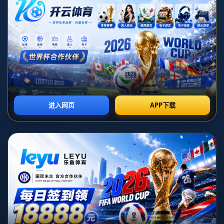
**英超第8轮：曼联客场3-1战胜埃弗顿，B费两射一传闪耀全
场**
**英超**赛季如火如荼进行，各队都在为积分榜的有利位置全
力以赴。在第8轮比赛中，曼联凭借布鲁诺·费尔南德斯（B
费）的杰出表现以及卡瓦尼替补登场的处子球，3-1逆转击败
埃弗顿。这一场胜利让曼联不仅全取三分，也缓解了球队此
前面对的压力，同时展现了球队核心与新援的关键作用。
### **B费双响助曼联逆转翻盘**
本场比赛开始阶段，埃弗顿率先取得了领先。第19分钟，**
贝尔纳德**在禁区内一脚精准的低射帮助埃弗顿以1-0暂时领
先，曼联似乎再次陷入近期状态不稳的困境。然而，仅过了6
分钟，**B费**站了出来。他在第25分钟接卢克·肖的传中，以
一记力道十足的头球攻破皮克福德的十指关，迅速扳平比