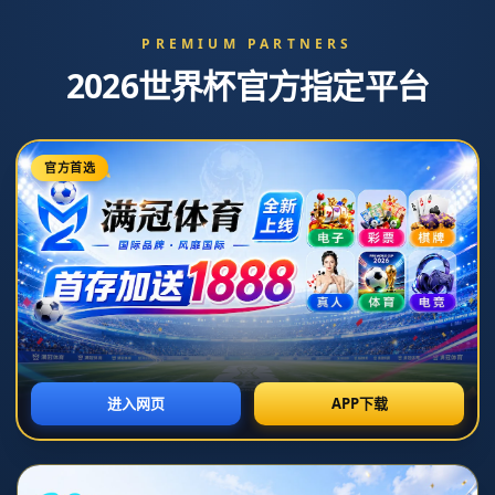
首页
>
新闻中心
新闻中心
公司新闻
行业资讯
江南的城：纳塔尔昨夜抵达北京 目前在北京男篮试训.
pg电子网站
2026-06-18T18:33:21+08:00