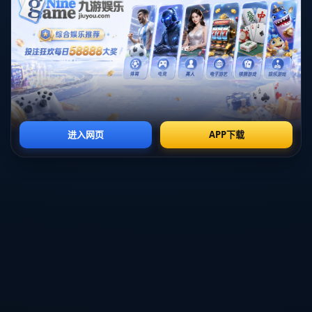
**背景解析：**