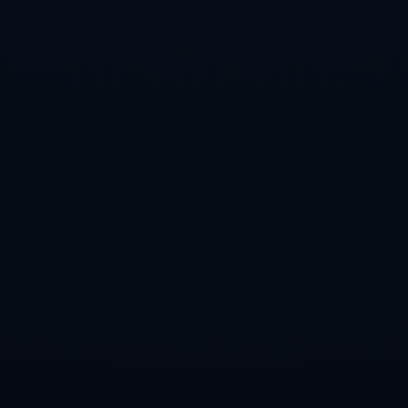
击致命的能力。贝林汉姆在场上的迅猛崛起让球迷和教练组
看到了他未来不可估量的潜力。**这种表现不仅帮助皇马在
赛场上取得战绩的突破，更为欧冠历史添上了一笔传奇色
彩。**
通过这场比赛，皇马再次为我们展示了速度、技巧与战术相
结合的精彩场面。在以竞技为核心的世界足坛，能在如此高
压的比赛中完成这样的瞬间反击，实属难得。而年轻球员的
不断涌现与成长，也为皇马的未来发展注入了无尽动力。**
这样的表现对任何对手都是一项警讯，提示他们皇马的强大
并不仅仅依靠个别球员，而是源于整体团队的默契与合作。
**