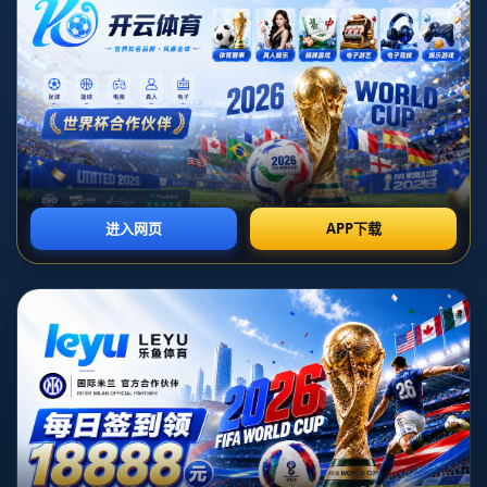
在欧冠赛场上，速度和技术的完美结合常常能造就让人瞠目
结舌的瞬间。**近日，皇马在欧冠比赛中上演了一幕惊人的
快攻，仅用短短11秒便从防守转换为进攻，三名球员以百米
冲刺的速度联手完成了一次精彩绝伦的进攻。**这一刻，不
仅彰显了皇马球员的战术执行力和团队合作的精髓，也再次
展示了年轻天才贝林汉姆在关键时刻的绝杀能力。
比赛进行到关键时刻，皇马在己方禁区内成功解围。由卡瓦
哈尔迅速将球转移至反击快车道，中场的莫德里奇不假思索
地一脚精准长传，直达前场，这一连贯的动作将球直接输送
到冲锋陷阵的维尼修斯脚下。**此时，场上仅仅过去了11秒
钟，皇马三人迅速推进，为对手的防线施加了巨大的压力。
**