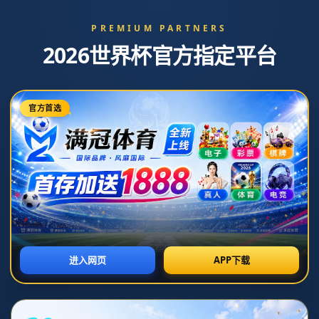
首页
>
新闻中心
新闻中心
公司新闻
行业资讯
欧冠残暴1幕：短短11秒，皇马3人百米闪击！贝林第
6次绝杀.
pg电子网站
2026-06-18T18:33:21+08:00