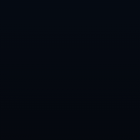
此外，刘国梁还特别提到，中国乒乓球队不只是在**追求金
牌**，也希望通过合理的战略，带动国际乒乓球的整体发
展，为这一项目注入更多的活力和可能性。
---
**关键词点亮**：马龙樊振东陈梦退出世界排名、刘国梁发
声、中国乒乓球队、战略调整、新人培养、备战奥运
友情链接：