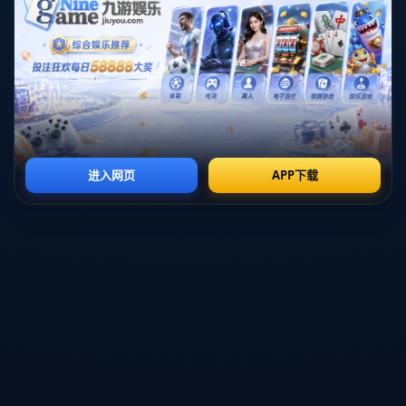
刘国梁对此做出了及时的解释。他指出，“排名只是一个数
字，不代表一切。真正的核心是让运动员始终保持最佳状
态，确保在重大赛事中具备最强的竞争力。”事实上，这也反
映出中国乒乓球队对运动员长远发展的高度重视，与以往“以
赛代练”的思路形成鲜明对比。
### **战略调整的背后逻辑**