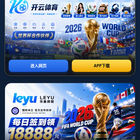
**前言**
近年来，中国球员在国际足坛的表现越来越引人注目，尤其
是近年来崭露头角的年轻才俊沈梦雨。**沈梦雨**，这位来自
**中国的年轻中场球员**，凭借着卓越的球技与坚定的职业态
度，成功吸引了英超联赛的关注。如今，她决定奔向英超，
与伦敦城雌狮队携手并肩，这一决定不仅仅是个人职业生涯
的一次飞跃，更是中国女足在世界舞台上的一次重要亮相。
**为什么沈梦雨选择英超**
沈梦雨选择加盟伦敦城雌狮显然经过深思熟虑。在英超这样
一个**竞争激烈且专业**的联赛中，球员不仅可以提升技术，
更能增进对现代足球的理解。英超对女性足球的重视程度逐
年递增，越来越多的资源倾斜使其成为全世界女足向往的殿
堂。沈梦雨意识到，这不仅是展示自我、提升水平的一次机
会，更是获得丰富的**比赛实战经验**和接受较为系统化培养