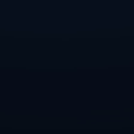
現，但艾麗莎的出現讓媒體有了更多角度去探討一名球員的
影響力。*她在場上的活力以及場下的親和力使得她成為評價
最美球員的熱門人選*。多家媒體報導稱，艾麗莎所代表的不
僅僅是個人的魅力，還是一種鼓勵更多年輕女孩參與足球運
動的力量。
案例分析表明，艾麗莎對年輕一代的影響力是顯而易見的。
許多瑞士的青少年開始因她而接觸足球，她成為了新生代球
員心中的偶像。她向大家展示了**女性也可以在充滿競爭的
運動領域中取得驕人成績，同時保持個性和風格**。