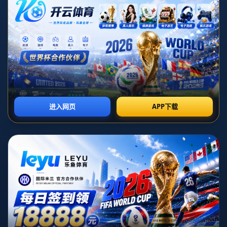
**瑞士前鋒艾麗莎被譽為女足世界杯最美球員！**
在足球世界中，實力與美貌兼備的球員總是能吸引更多的關
注。*瑞士女足球員艾麗莎*，正憑藉她的出色技藝和驚艷外
表成為2023年女足世界杯上一顆耀眼的明星。這位有著天使
面孔和超凡技術的前鋒，在比賽中不僅展示了她卓越的足球
天賦，還因其迷人的氣質獲得了“世界杯最美球員”的美譽。這
篇文章將帶您深入了解這位瑞士足球明星，使您更好地理解
為何艾麗莎能夠在綠茵場上贏得如此多的粉絲和媒體的關
注。
**艾麗莎的職業生涯與技術特點**
艾麗莎自小就展現出卓越的運動天賦，她不僅僅是瑞士女足
球隊的一員，還是一個在各大俱樂部聯賽中頻繁登場的前
鋒。*她的技術特點主要體現在優異的盤帶能力和靈敏的場上
嗅覺*。每當她在比賽中出現，總能夠利用細膩的控球和迅捷