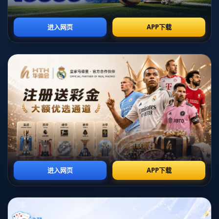
一個賽季橫掃**俱樂部＋國家隊進球榜的哈姆**，無疑是本次
榜單最大的亮點。這位年輕的鋒線天才，憑藉靈敏的嗅覺與
鋒利的射術，橫跨聯賽與國際賽場連珠進球，交出了一張令
人驚嘆的成績單。他在2022-23賽季打入了超過**50粒進球
**，其中在俱樂部扛起了球隊進攻大旗，在國家隊更是多次
挺身而出。
回顧他的數據，哈姆的某些進球充滿了戲劇性。例如，在對
陣聯賽宿敵的一場關鍵民間德比中，他僅用20分鐘就上演帽
子戲法，直接為球隊鎖定冠軍資格。如此強悍的表現，也讓