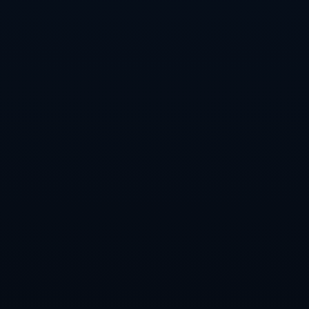
時期的影子，而在阿根廷國家隊，他繼續用領袖氣質帶領球
隊前進。
回想去年卡塔爾世界杯的榮耀，阿根廷奪冠后梅西原本可以
享受"功成身退"的尊崇，卻選擇了延續自己的旅程。他依然
在場上散發無限魅力，引領無數年輕球員前行。而他本賽季
的進球中，還貢獻了不少具有劃時代意義的經典畫面，例如
那腳幾乎無解的世界波。
---