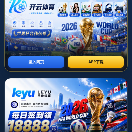
**2022-23賽季俱樂部＋國家隊進球榜揭曉！哈姆領銜、凱恩
梅西三四**
每個足球賽季的結束，總少不了對於球員表現的回顧與梳
理。而國內外進球榜單無疑是其中最吸睛的焦點之一。在剛
剛落幕的2022-23賽季，**俱樂部＋國家隊進球榜已揭曉**，
一批球星用他們的高光表現重新定義了"得分機器"。榜首由
無數人期待的"新星"哈姆（假設的球員名）霸氣領跑，凱恩
與梅西則分列前三四位——他們的表現值得深究和品味。
---
### **🔗 哈姆：新生代射手的震撼數據**