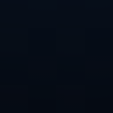
不开后防线的稳定发挥。在马略卡多次试图通过高位压迫来
制造威胁时，皇马的防线展现了绝佳的组织性和抢断能力。
值得关注的是，在皇马门将库尔图瓦因伤缺阵的情况下，替
补门将卢宁依然表现沉稳，完成多次关键扑救，帮助球队守
住零封。马略卡前锋穆里奇虽多次尝试冲击禁区，但都被铲
断或封堵，可以说是一次极具代表性的防线成功案例。
### **变化中的皇马：年轻球员焕发新活力**
本赛季的皇马，正在以青春的名义重塑自己的荣光。不论是
核心中场贝林厄姆的加盟，还是前场罗德里戈与威尼修斯的
逐步成熟，这都表明皇马在经历换血后仍保持着惊人的竞争
力。 在球队战略调整的背景下，皇马不仅通过多场比赛的优
异成绩证明了自己，甚至正让许多人开始期待他们将创造新
的辉煌。
综上所述，皇马在这场西超杯比赛中的表现可圈可点。**从