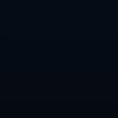
这些孩子在比赛中的优异表现被外界关注，不仅提升了学校
的体育综合评分，也让孩子们获得了多个晋级青训营的名
额。可以说，这种合作为这所学校注入了全新活力，同时也
改变了许多孩子的命运轨迹。
### **结语**
***职业俱乐部走进校园是一种“双向奔赴”的合作模式，其核