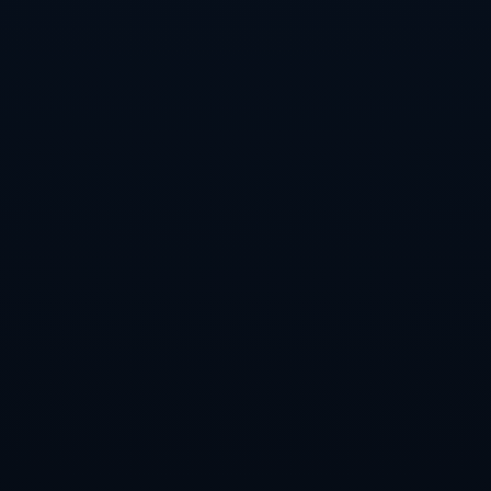
对于孩子和家长来说，俱乐部的参与意味着接触高水平足球
的机会增多。不少家长反馈，足球训练不仅提升了孩子的身
体素质，更在团队协作、意志力锻炼等方面起到了显著作
用。尤其是农村和偏远地区的学校，在俱乐部援助下，孩子
们拥有了更多近距离感受足球文化的机会，这对完善个人心
智、拓展职业视野都大有裨益。
### **案例：成都某小学的“足球蜕变”**
成都的一所小学曾因缺乏专业体育资源，长期难以推动足球
发展。但自从与当地职业足球俱乐部合作后，情况发生了显
著改变。俱乐部不仅为学校捐赠了专业训练设备，还定期派
遣教练进校授课。更重要的是，俱乐部组织的学生联赛，让
这所学校的孩子们第一次走出校园，参与区域范围内的足球
竞技。