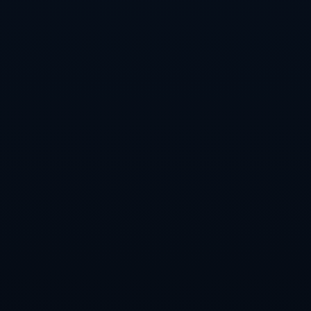
### 关键词与看点复盘