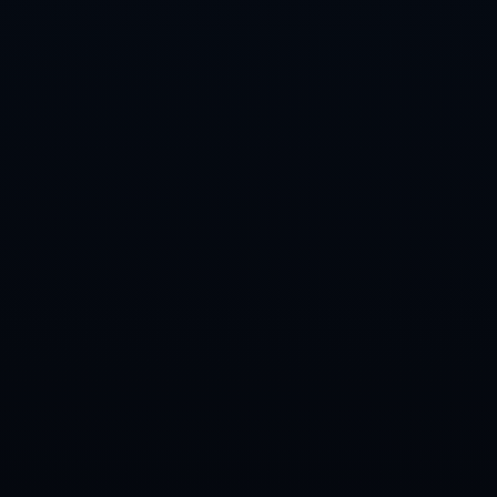
现和整体出色的战术执行，帮助上海海港在这场中超第15轮
对阵中笑到了最后。而从深圳队的角度来看，这场失利也为
他们敲响了警钟。球队想要摆脱联赛中游水平，还需要年轻
球员更多的磨练和战术结构的优化。
这场中超赛事不仅为球迷留下了精彩的对抗，也让我们更清
晰地感受到各队在联赛中的竞争格局。随着赛季深入，上海
海港和深圳队未来如何调整状态，我们拭目以待。
友情链接：
pg电子网站