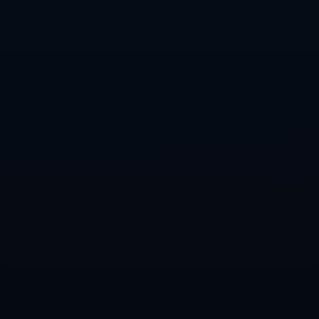
从本场比赛的赛事亮点来看，“**李申圆首开纪录**”和“**奥斯
卡传射建功**”成为了不可忽视的关键词。优异的球员个人表