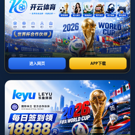
**篮球公园20250221：中国男篮晋级亚洲杯**
在世界篮球的舞台上，中国男篮凭借着顽强的意志与超凡的
技能，再次引起了全球篮球迷的瞩目。他们在2025年2月21
日的亚洲杯预选赛中脱颖而出，成功晋级，为祖国赢得了荣
誉。本文将深入探讨中国男篮如何在竞争激烈的亚洲杯预选
赛中实现逆袭。
**中国男篮的艰辛历程**
一直以来，中国男篮在亚洲赛场上都是一支不可忽视的力
量。*近年来，通过不断的技战术调整与**年轻球员**的崛
起，中国男篮逐渐摆脱了以往的颓势*。在2025年亚洲杯的预
选赛中，中国男篮展现出了其卓越的团队合作和精妙的战术
布置，让每一个对手都感受到了压力。