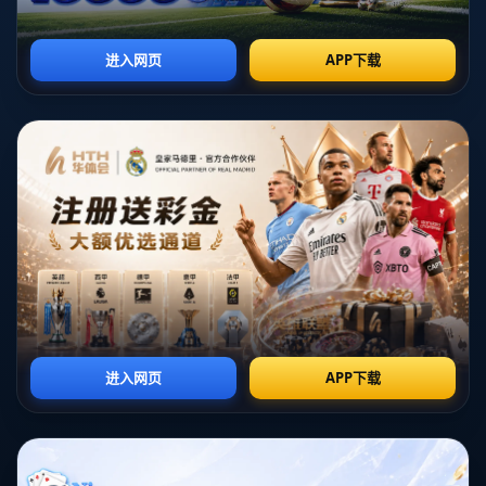
**关键时刻的深度分析**
在本届预选赛中，中国男篮面对的最强劲敌无疑是**伊朗队
**。在与伊朗队的交锋中，中国队通过更加灵活的**防守策略
**和高效的**进攻配合**，成功瓦解了对手的防线。在比赛的
关键时刻，中国队利用快速反击显著提高了得分率，最终锁
定胜局。*值得一提的是，年轻控卫李明的突破表现为球队带
来了“制胜”的动力*。